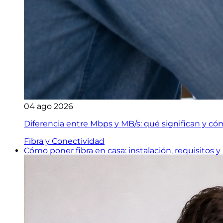
04 ago 2026
Diferencia entre Mbps y MB/s: qué significan y có
Fibra y Conectividad
Cómo poner fibra en casa: instalación, requisitos y