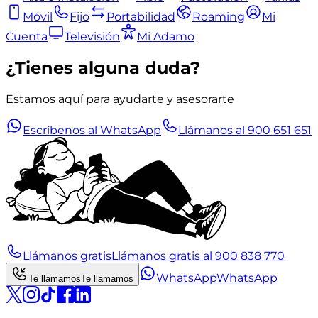
Móvil
Fijo
Portabilidad
Roaming
Mi
Cuenta
Televisión
Mi Adamo
¿Tienes alguna duda?
Estamos aquí para ayudarte y asesorarte
Escríbenos al WhatsApp
Llámanos al 900 651 651
Llámanos gratis
Llámanos gratis al 900 838 770
WhatsApp
WhatsApp
Te llamamos
Te llamamos