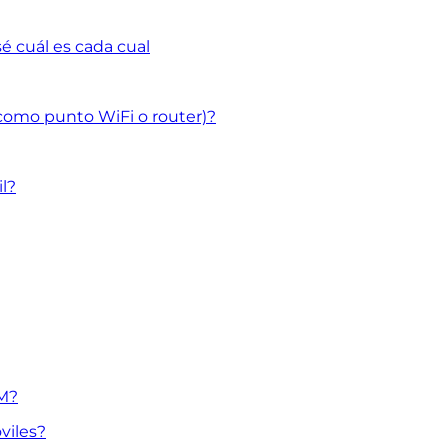
sé cuál es cada cual
como punto WiFi o router)?
l?
IM?
viles?