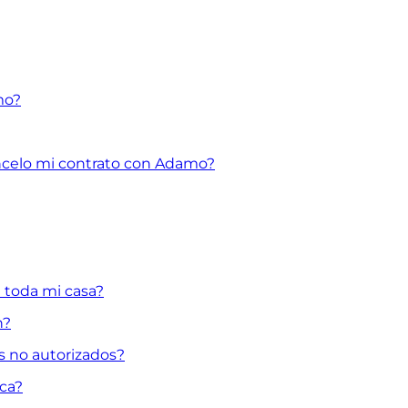
mo?
ncelo mi contrato con Adamo?
 toda mi casa?
n?
s no autorizados?
ica?